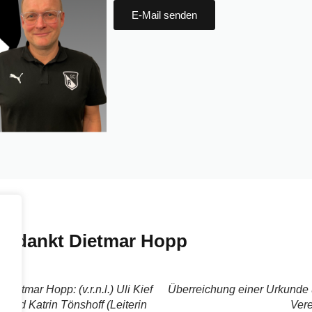
E-Mail senden
en dankt Dietmar Hopp
ietmar Hopp: (v.r.n.l.) Uli Kief
Überreichung einer Urkunde u
 und Katrin Tönshoff (Leiterin
Vere