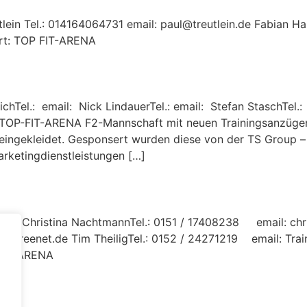
utlein Tel.: 014164064731 email: paul@treutlein.de Fabian H
 Ort: TOP FIT-ARENA
chTel.: email: Nick LindauerTel.: email: Stefan StaschTel.:
t: TOP-FIT-ARENA F2-Mannschaft mit neuen Trainingsanzüg
 eingekleidet. Gesponsert wurden diese von der TS Group 
arketingdienstleistungen […]
innen) Christina NachtmannTel.: 0151 / 17408238 email: ch
@freenet.de Tim TheiligTel.: 0152 / 24271219 email: Train
-FIT-ARENA