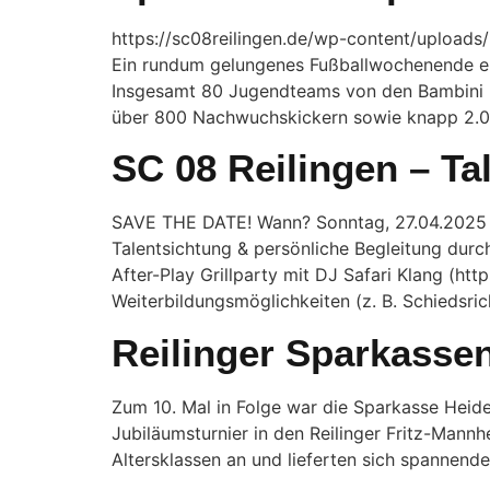
https://sc08reilingen.de/wp-content/upload
Ein rundum gelungenes Fußballwochenende er
Insgesamt 80 Jugendteams von den Bambini bi
über 800 Nachwuchskickern sowie knapp 2.00
SC 08 Reilingen – Ta
SAVE THE DATE! Wann? Sonntag, 27.04.2025 10
Talentsichtung & persönliche Begleitung durch
After-Play Grillparty mit DJ Safari Klang (h
Weiterbildungsmöglichkeiten (z. B. Schiedsri
Reilinger Sparkasse
Zum 10. Mal in Folge war die Sparkasse Heid
Jubiläumsturnier in den Reilinger Fritz-Mannh
Altersklassen an und lieferten sich spannend