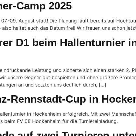
mer-Camp 2025
7.-09. August statt! Die Planung läuft bereits auf Hochto
– also haltet euch das Datum frei! Wir freuen uns schon jet
erer D1 beim Hallenturnier
eindruckende Leistung und sicherte sich einen starken 2. P
r wir unsere Gegner gut bespielten und ohne größere Proble
stungen an und setzten uns deutlich durch, […]
nz-Rennstadt-Cup in Hock
llenturnier in Hockenheim erfolgreich. Mit zwei Mannschaft
 beim FV 08 Hockenheim für die Turniereinladung.
e auf zwei Turnieren unt