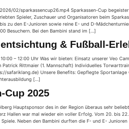
s/2026/02/sparkassencup26.mp4 Sparkassen-Cup begeister
lebten Spieler, Zuschauer und Organisatoren beim Sparkas
s zu den E-Junioren sowie reine E- und D-Mädchenturniere
0 Besuchern. Bei den Bambini stand im […]
lentsichtung & Fußball-Erle
:00 – 12:00 Uhr Was wir bieten: Einsatz unserer Veo Cam 
 Patrick Rittmaier (1. Mannschaft) Individuelles Torwarttr
ttps://safariklang.de) Unsere Benefits: Gepflegte Sportanl
chterausbildung […]
n-Cup 2025
elberg Hauptsponsor des in der Region überaus sehr belieb
erz Hallen war mal wieder ein voller Erfolg. Vom 20. bis 22
e Spiele. Neben den Bambini durften die F- und E- Junioren