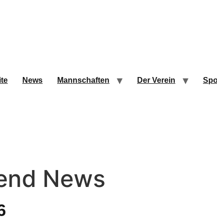
ite
News
Mannschaften
Der Verein
Spo
end News
6