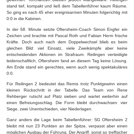
stand tief, kompakt und ließ dem Tabellenführer kaum Räume.
So ging es nach 45 eher ereignisarmen Minuten folgerichtig mit
0:0 in die Kabinen.
In der 58. Minute setzte Oftersheim-Coach Simon Engfer ein
Zeichen und brachte mit Pascal Roth und Fabian Herm frische
Kräfte. Doch auch nach dem Doppelwechsel blieb es beim
gleichen Bild: viel Einsatz, viele Zweikämpfe aber keine
entscheidenden Aktionen im Strafraum. Reilingen verteidigte
leidenschaftlich, Oftersheim fand an diesem Tag keine Lösung.
Am Ende stand ein gerechtes, wenn auch wenig spektakuläres
0:0.
Für Reilingen 2 bedeutet das Remis trotz Punktgewinn einen
kleinen Rückschritt in der Tabelle. Das Team von Rene
Rehberger rutscht auf Platz sieben und wartet weiterhin auf
einen Befreiungsschlag. Die Form bleibt durchwachsen: vier
Siege, zwei Unentschieden, vier Niederlagen.
Ganz anders die Lage beim Tabellenführer: SG Oftersheim 2
bleibt mit nun 23 Punkten an der Spitze, verpasst aber einen
möglichen Ausbau der Führung. Der Angriff, sonst so treffsicher