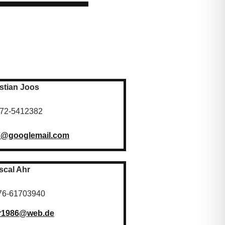
stian Joos
172-5412382
7@googlemail.com
scal Ahr
176-61703940
r1986@web.de