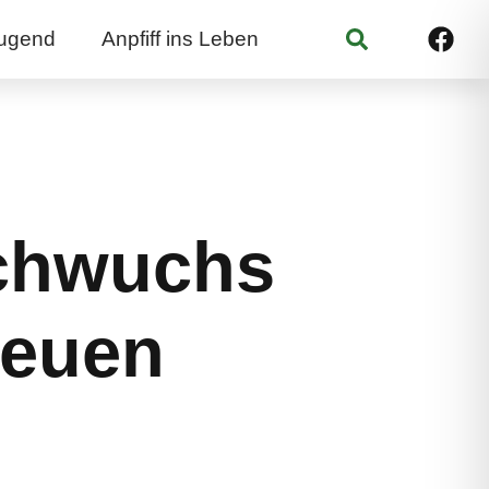
Suchen
ugend
Anpfiff ins Leben
achwuchs
 neuen