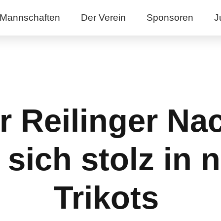
Mannschaften
Der Verein
Sponsoren
J
r Reilinger N
 sich stolz in
Trikots