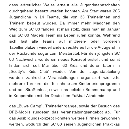
dass erfreulicher Weise erneut alle Jugendmannschaften
durchgehend besetzt werden konnten. Am Start waren 265
Jugendliche in 14 Teams, die von 33 Trainerinnen und
Trainern betreut wurden. Da immer mehr Mädchen den
Weg zum SC 08 fanden ist man stolz, dass man im Januar
das SC 08 Mädels Team ins Leben rufen konnte. Während
sich fast alle Teams auf mittleren- oder vorderen
Tabellenplätzen wiederfanden, reichte es für die A-Jugend in
der Rückrunde sogar zum Meistertitel. Für den jüngsten SC
08 Nachwuchs wurde ein neues Konzept erstellt und somit
finden sich seit Mai über 60 Kids und deren Eltern in
„Scotty’s Kids Club“ wieder. Von der Jugendabteilung
wurden zahlreiche Veranstaltungen organisiert wie z.B.
mehrere Turniere, die Teilnahme am Kinderferienprogramm
und am Straßenfest, sowie das beliebte Sommercamp und
in Kooperation mit der Deutschen Fußball Akademie
das „Buwe Camp“. Trainerlehrgänge, sowie der Besuch des
DFB-Mobils rundeten das Veranstaltungsangebot ab. Für
das Ausbildungskonzept konnten weitere Firmen gewonnen
werden, wodurch der SC 08 seinen Jugendlichen Praktikas