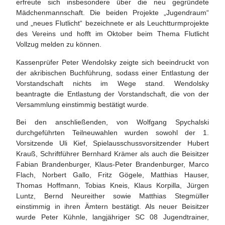
erfreute sich insbesondere über die neu gegründete
Mädchenmannschaft. Die beiden Projekte „Jugendraum“
und „neues Flutlicht“ bezeichnete er als Leuchtturmprojekte
des Vereins und hofft im Oktober beim Thema Flutlicht
Vollzug melden zu können.
Kassenprüfer Peter Wendolsky zeigte sich beeindruckt von
der akribischen Buchführung, sodass einer Entlastung der
Vorstandschaft nichts im Wege stand. Wendolsky
beantragte die Entlastung der Vorstandschaft, die von der
Versammlung einstimmig bestätigt wurde.
Bei den anschließenden, von Wolfgang Spychalski
durchgeführten Teilneuwahlen wurden sowohl der 1.
Vorsitzende Uli Kief, Spielausschussvorsitzender Hubert
Krauß, Schriftführer Bernhard Krämer als auch die Beisitzer
Fabian Brandenburger, Klaus-Peter Brandenburger, Marco
Flach, Norbert Gallo, Fritz Gögele, Matthias Hauser,
Thomas Hoffmann, Tobias Kneis, Klaus Korpilla, Jürgen
Luntz, Bernd Neureither sowie Matthias Stegmüller
einstimmig in ihren Ämtern bestätigt. Als neuer Beisitzer
wurde Peter Kühnle, langjähriger SC 08 Jugendtrainer,