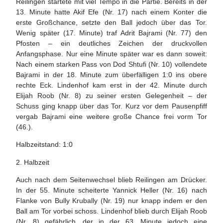
Reilingen startete mit viel Tempo in die Partie. Bereits in der
13. Minute hatte Akif Efe (Nr. 17) nach einem Konter die
erste Großchance, setzte den Ball jedoch über das Tor.
Wenig später (17. Minute) traf Adrit Bajrami (Nr. 77) den
Pfosten – ein deutliches Zeichen der druckvollen
Anfangsphase. Nur eine Minute später war es dann soweit:
Nach einem starken Pass von Dod Shtufi (Nr. 10) vollendete
Bajrami in der 18. Minute zum überfälligen 1:0 ins obere
rechte Eck. Lindenhof kam erst in der 42. Minute durch
Elijah Roob (Nr. 8) zu seiner ersten Gelegenheit – der
Schuss ging knapp über das Tor. Kurz vor dem Pausenpfiff
vergab Bajrami eine weitere große Chance frei vorm Tor
(46.).
Halbzeitstand: 1:0
2. Halbzeit
Auch nach dem Seitenwechsel blieb Reilingen am Drücker.
In der 55. Minute scheiterte Yannick Heller (Nr. 16) nach
Flanke von Bully Krubally (Nr. 19) nur knapp indem er den
Ball am Tor vorbei schoss. Lindenhof blieb durch Elijah Roob
(Nr. 8) gefährlich, der in der 63. Minute jedoch eine