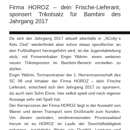
Firma HOROZ – dein Frische-Lieferant,
sponsert Trikotsatz für Bambini des
Jahrgang 2017
Da sich der Jahrgang 2017 aktuell ebenfalls in „SCotty´s
Kids Club“ wiederfindet aber schon etwas spezifischer an
den Fußballsport herangeführt wird, ist die Jugendabteilung
stolz, mit Firmeninhaber Engin Yildirim, einen weiteren
neuen Trikotsponsor im Bambini-Bereich vorstellen zu
dürfen.
Engin Yildirim, Tormanntrainer der 1. Herrenmannschaft des
SC 08 und Inhaber der Firma HOROZ – dein Frische
Lieferant, entschied sich den Jahrgang 2017 zu sponsern,
da auch sein Sohn Emre, hier selbst spielt und nach eigener
Aussage sehr viel Spaß hat.
Der Kernprozess der Firma HOROZ liegt in der Auswahl von
Waren und deren Transport vom Großmarkt zum Kunden.
Um diesen zentralen, eindimensionalen Prozessablauf
herum ist es HOROZ im Laufe der Geschäftstätigkeit
gelungen, zusätzliche Werte wie Qualität, Leistung und