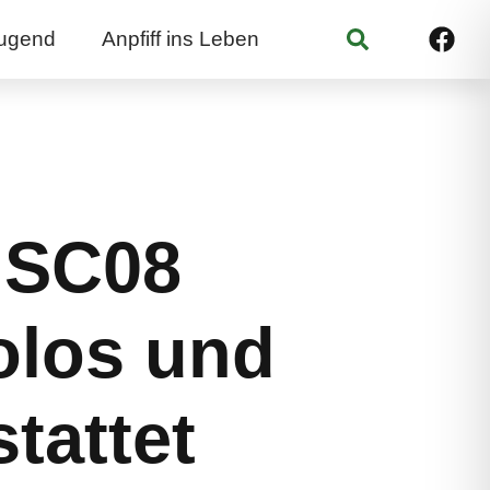
Suchen
ugend
Anpfiff ins Leben
 SC08
olos und
tattet