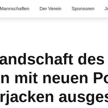
Mannschaften
Der Verein
Sponsoren
J
tandschaft des
en mit neuen P
rjacken ausges