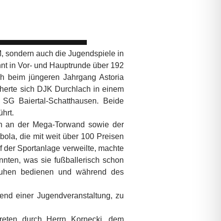
, sondern auch die Jugendspiele in
nt in Vor- und Hauptrunde über 192
ch beim jüngeren Jahrgang Astoria
herte sich DJK Durchlach in einem
SG Baiertal-Schatthausen. Beide
hrt.
en an der Mega-Torwand sowie der
ola, die mit weit über 100 Preisen
 der Sportanlage verweilte, machte
onnten, was sie fußballerisch schon
chuhen bedienen und während des
end einer Jugendveranstaltung, zu
reten durch Herrn Kornecki, dem