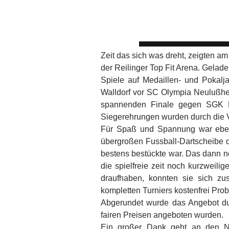
Zeit das sich was dreht, zeigten 
der Reilinger Top Fit Arena. Gela
Spiele auf Medaillen- und Pokalj
Walldorf vor SC Olympia Neulußhe
spannenden Finale gegen SGK He
Siegerehrungen wurden durch die V
Für Spaß und Spannung war ebenf
übergroßen Fussball-Dartscheibe d
bestens bestückte war. Das dann n
die spielfreie zeit noch kurzweili
draufhaben, konnten sie sich z
kompletten Turniers kostenfrei Pro
Abgerundet wurde das Angebot dur
fairen Preisen angeboten wurden.
Ein großer Dank geht an den Na