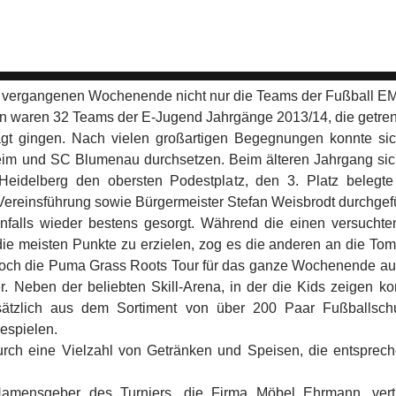
am vergangenen Wochenende nicht nur die Teams der Fußball EM
den waren 32 Teams der E-Jugend Jahrgänge 2013/14, die getren
agt gingen. Nach vielen großartigen Begegnungen konnte si
im und SC Blumenau durchsetzen. Beim älteren Jahrgang sic
idelberg den obersten Podestplatz, den 3. Platz belegte 
ereinsführung sowie Bürgermeister Stefan Weisbrodt durchgefü
alls wieder bestens gesorgt. Während die einen versucht
ie meisten Punkte zu erzielen, zog es die anderen an die Tomb
och die Puma Grass Roots Tour für das ganze Wochenende auf
ger. Neben der beliebten Skill-Arena, in der die Kids zeigen k
usätzlich aus dem Sortiment von über 200 Paar Fußballs
bespielen.
ch eine Vielzahl von Getränken und Speisen, die entsprech
mensgeber des Turniers, die Firma Möbel Ehrmann, vert